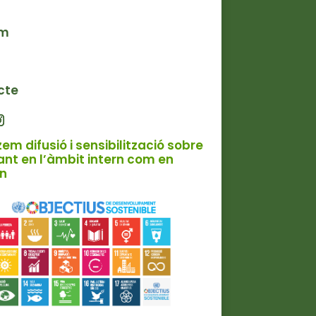
om
cte
zem difusió i sensibilització sobre
ant en l’àmbit intern com en
rn