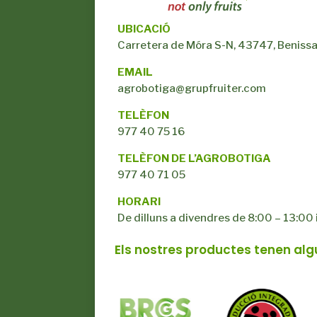
UBICACIÓ
Carretera de Móra S-N, 43747, Benissa
EMAIL
agrobotiga@grupfruiter.com
TELÈFON
977 40 75 16
TELÈFON DE L’AGROBOTIGA
977 40 71 05
HORARI
De dilluns a divendres de 8:00 – 13:00 
Els nostres productes tenen alg