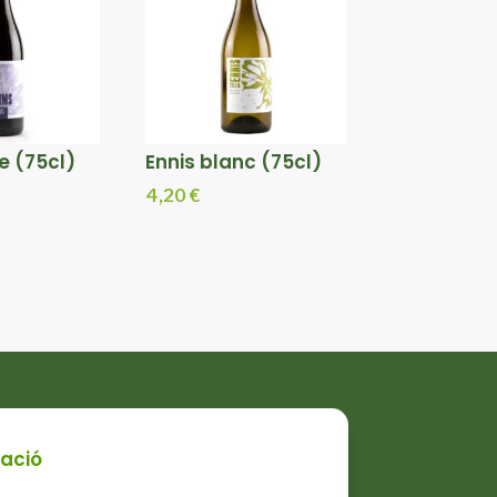
e (75cl)
Ennis blanc (75cl)
4,20
€
ació