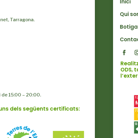
Inici
Qui s
net, Tarragona.
Botiga
Conta
Realit
ODS, t
l’exte
i de 15:00 – 20:00.
uns dels següents certificats: