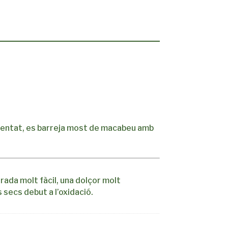
mentat, es barreja most de macabeu amb
rada molt fàcil, una dolçor molt
s secs debut a l’oxidació.