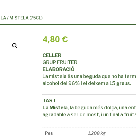
ELA
/ MISTELA (75CL)
4,80
€
CELLER
GRUP FRUITER
ELABORACIÓ
La mistela és una beguda que no ha fer
alcohol del 96% i el deixem a 15 graus.
TAST
La Mistela
, la beguda més dolça, una ent
agradable a ser de most, i un final a fruit
Pes
1,208 kg