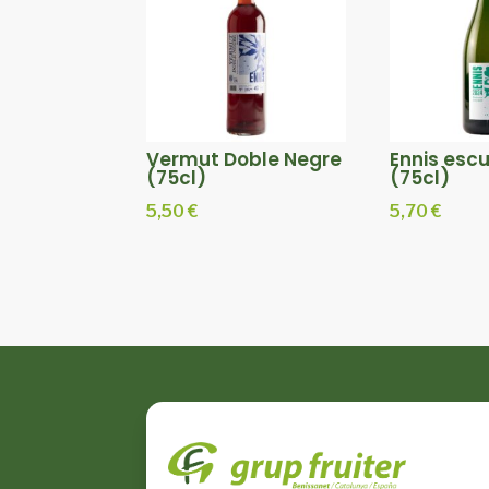
Vermut Doble Negre
Ennis es
(75cl)
(75cl)
5,50
€
5,70
€